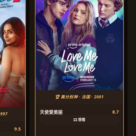
🏆 高分封神 · 法国 · 2001
8.7
天使爱美丽
997
🎞️ 想看
9.5