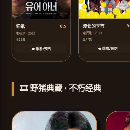
9
8.5
漫长的季节
狂飙
电视剧 · 2023
电视剧 · 2023
全12集
全39集
🐗 想看/预约
🐗 想看/预约
🎞️ 野猪典藏 · 不朽经典