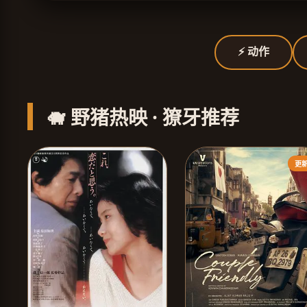
⚡ 动作
🐗 野猪热映 · 獠牙推荐
更