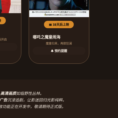
映
📅 38天后上映
哪吒之魔童闹海
阵开启
魔童归来，再掀狂澜
🔔 预约提醒
，
高清画质
如临野性丛林。
广告
沉浸追剧，让影迷回归光影纯粹。
放功能正在开发中，敬请期待正式版。