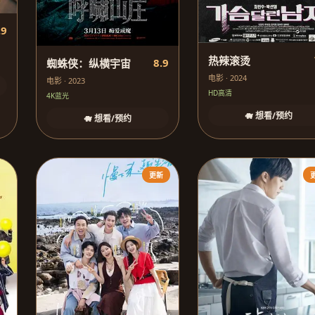
.9
热辣滚烫
8.9
蜘蛛侠：纵横宇宙
电影 · 2024
电影 · 2023
HD高清
4K蓝光
🐗 想看/预约
🐗 想看/预约
更新