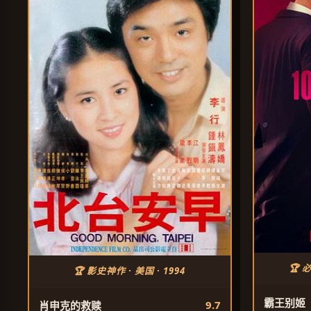
🏆 
🏆 影史神作 · 美国 · 1994
霸王别姬
9.7
肖申克的救赎