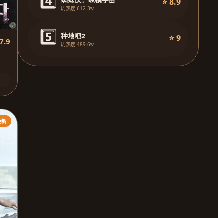
4️⃣
⭐ 8.9
周热度 612.3w
5️⃣
种地吧2
⭐ 9
7.9
周热度 489.6w
更新