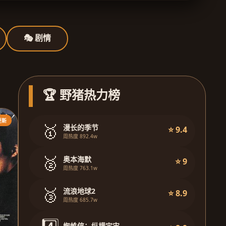
🎭 剧情
🏆 野猪热力榜
更新
🥇
漫长的季节
⭐ 9.4
周热度 892.4w
🥈
奥本海默
⭐ 9
周热度 763.1w
🥉
流浪地球2
⭐ 8.9
周热度 685.7w
蜘蛛侠：纵横宇宙