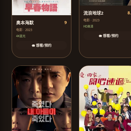
8
流浪地球2
电影 · 2023
9
奥本海默
HD高清
电影 · 2023
🐗 想看/预约
4K蓝光
🐗 想看/预约