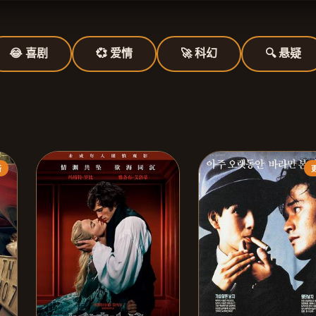
😂 喜剧
💞 爱情
🚀 科幻
🔍 悬疑
新