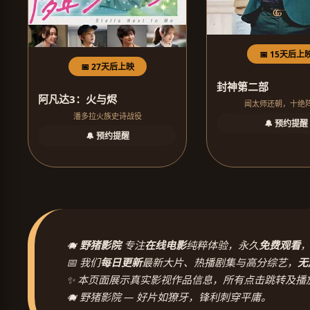
📅 15天后上
📅 27天后上映
封神第二部
阿凡达3：火与烬
闻太师还朝，十绝
潘多拉火族史诗战役
🔔 预约提醒
🔔 预约提醒
🐗
野猪影院
专注
在线电影
纯粹体验，永久
免费观看
📅 我们
每日更新
最新大片、热播剧集与高分综艺，
无
✨ 本页面展示真实影视作品信息，所有点击跳转及播
🐗 野猪影院 — 好片如獠牙，锋利刺穿平庸。