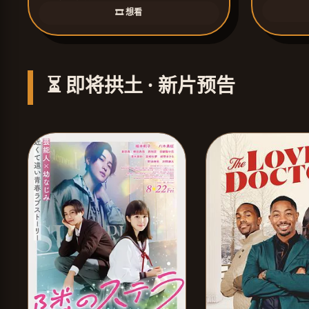
🎞️ 想看
⏳ 即将拱土 · 新片预告