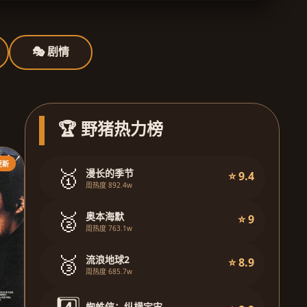
🎭 剧情
🏆 野猪热力榜
更新
🥇
漫长的季节
⭐ 9.4
周热度 892.4w
🥈
奥本海默
⭐ 9
周热度 763.1w
🥉
流浪地球2
⭐ 8.9
周热度 685.7w
蜘蛛侠：纵横宇宙