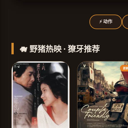
⚡ 动作
🐗 野猪热映 · 獠牙推荐
更