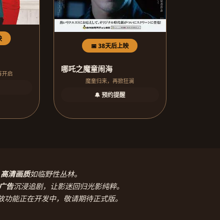
映
📅 38天后上映
哪吒之魔童闹海
阵开启
魔童归来，再掀狂澜
🔔 预约提醒
，
高清画质
如临野性丛林。
广告
沉浸追剧，让影迷回归光影纯粹。
放功能正在开发中，敬请期待正式版。