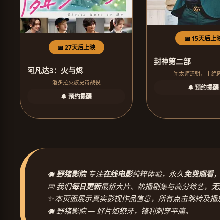
📅 15天后上
📅 27天后上映
封神第二部
阿凡达3：火与烬
闻太师还朝，十绝
潘多拉火族史诗战役
🔔 预约提醒
🔔 预约提醒
🐗
野猪影院
专注
在线电影
纯粹体验，永久
免费观看
📅 我们
每日更新
最新大片、热播剧集与高分综艺，
无
✨ 本页面展示真实影视作品信息，所有点击跳转及播
🐗 野猪影院 — 好片如獠牙，锋利刺穿平庸。