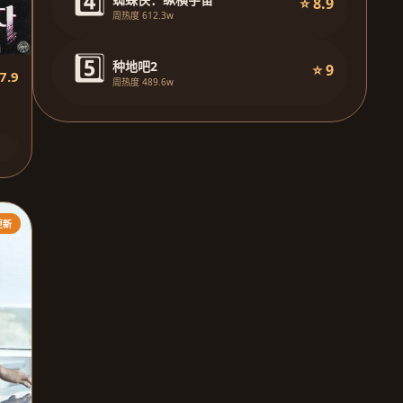
4️⃣
⭐ 8.9
周热度 612.3w
5️⃣
种地吧2
⭐ 9
7.9
周热度 489.6w
更新