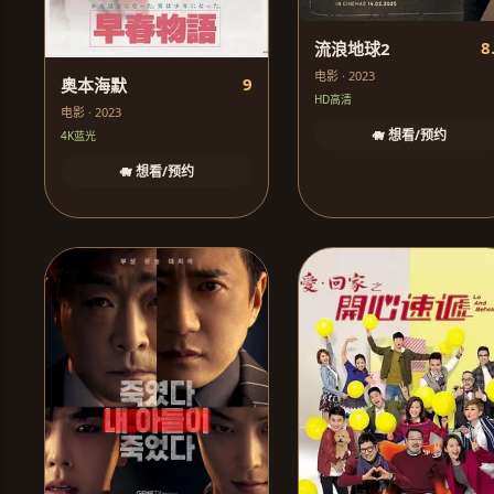
8
流浪地球2
电影 · 2023
9
奥本海默
HD高清
电影 · 2023
🐗 想看/预约
4K蓝光
🐗 想看/预约