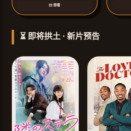
🎞️ 想看
⏳ 即将拱土 · 新片预告