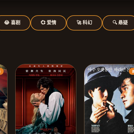
😂 喜剧
💞 爱情
🚀 科幻
🔍 悬疑
新