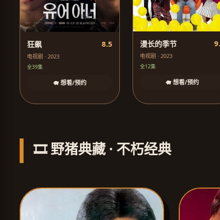
9
8.5
漫长的季节
狂飙
电视剧 · 2023
电视剧 · 2023
全12集
全39集
🐗 想看/预约
🐗 想看/预约
🎞️ 野猪典藏 · 不朽经典