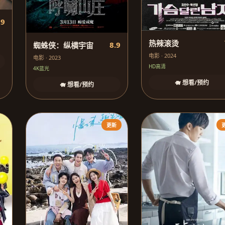
.9
热辣滚烫
8.9
蜘蛛侠：纵横宇宙
电影 · 2024
电影 · 2023
HD高清
4K蓝光
🐗 想看/预约
🐗 想看/预约
更新