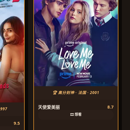
🏆 高分封神 · 法国 · 2001
8.7
天使爱美丽
997
🎞️ 想看
9.5