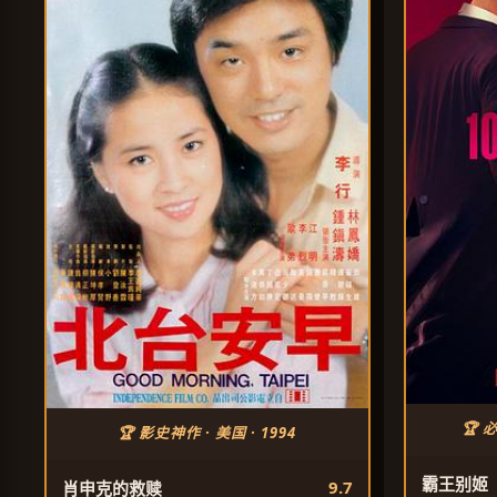
🏆 
🏆 影史神作 · 美国 · 1994
霸王别姬
9.7
肖申克的救赎