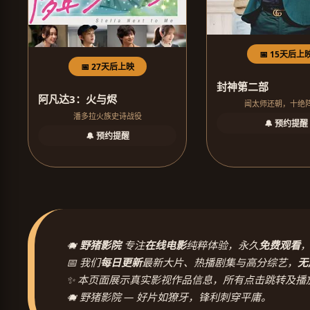
📅 15天后上
📅 27天后上映
封神第二部
阿凡达3：火与烬
闻太师还朝，十绝
潘多拉火族史诗战役
🔔 预约提醒
🔔 预约提醒
🐗
野猪影院
专注
在线电影
纯粹体验，永久
免费观看
📅 我们
每日更新
最新大片、热播剧集与高分综艺，
无
✨ 本页面展示真实影视作品信息，所有点击跳转及播
🐗 野猪影院 — 好片如獠牙，锋利刺穿平庸。