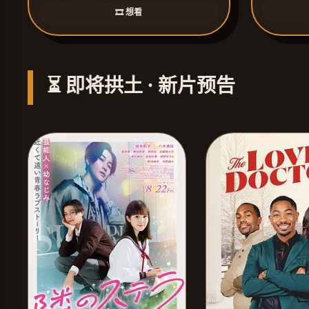
🎞️ 想看
⏳ 即将拱土 · 新片预告