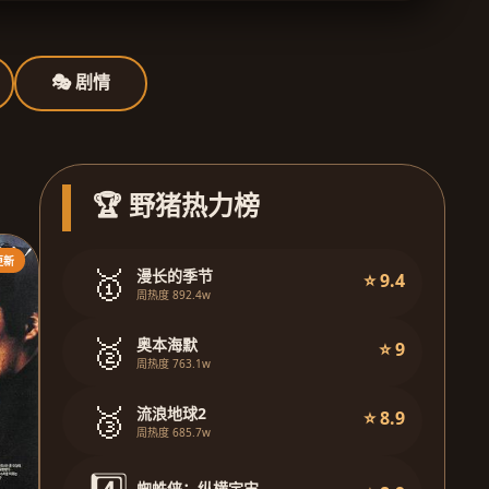
🎭 剧情
🏆 野猪热力榜
更新
🥇
漫长的季节
⭐ 9.4
周热度 892.4w
🥈
奥本海默
⭐ 9
周热度 763.1w
🥉
流浪地球2
⭐ 8.9
周热度 685.7w
蜘蛛侠：纵横宇宙