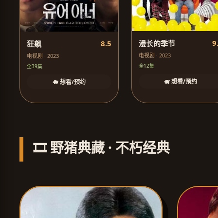
9
8.5
漫长的季节
狂飙
电视剧 · 2023
电视剧 · 2023
全12集
全39集
🐗 想看/预约
🐗 想看/预约
🎞️ 野猪典藏 · 不朽经典