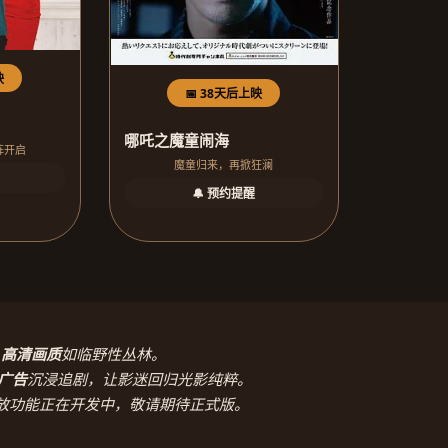
映
📅 38天后上映
哪吒之魔童闹海
阵开启
魔童归来，再掀狂澜
🔔 预约提醒
，
高清画质
如临野性丛林。
广告
沉浸追剧，让影迷回归光影纯粹。
放功能正在开发中，敬请期待正式版。