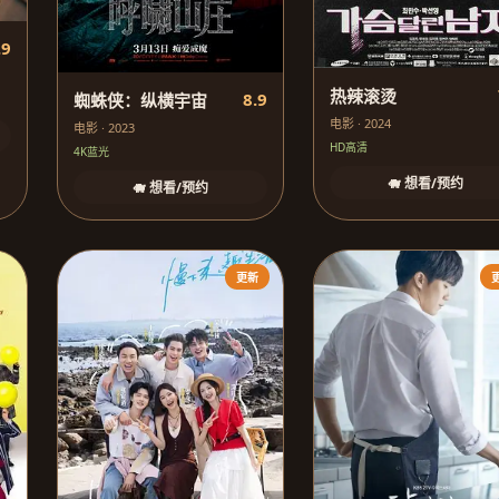
.9
热辣滚烫
8.9
蜘蛛侠：纵横宇宙
电影 · 2024
电影 · 2023
HD高清
4K蓝光
🐗 想看/预约
🐗 想看/预约
更新