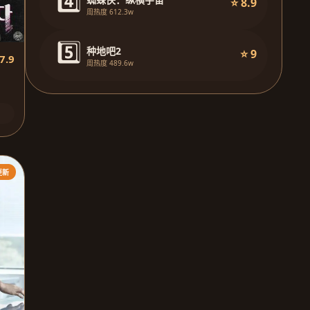
4️⃣
⭐ 8.9
周热度 612.3w
5️⃣
种地吧2
⭐ 9
7.9
周热度 489.6w
更新