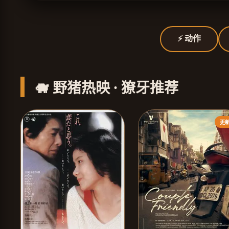
⚡ 动作
🐗 野猪热映 · 獠牙推荐
更