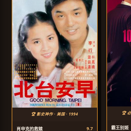
🏆 
🏆 影史神作 · 美国 · 1994
霸王别姬
9.7
肖申克的救赎