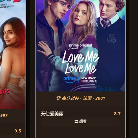
🏆 高分封神 · 法国 · 2001
8.7
天使爱美丽
997
🎞️ 想看
9.5