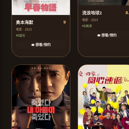
8
流浪地球2
电影 · 2023
9
奥本海默
HD高清
电影 · 2023
🐗 想看/预约
4K蓝光
🐗 想看/预约