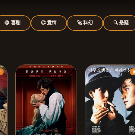
😂 喜剧
💞 爱情
🚀 科幻
🔍 悬疑
新